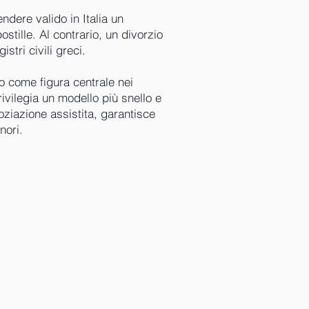
ndere valido in Italia un
stille. Al contrario, un divorzio
istri civili greci.
io come figura centrale nei
rivilegia un modello più snello e
oziazione assistita, garantisce
nori.