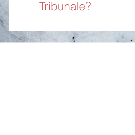
Tribunale?
Avvocatidivorzi
Chi siamo