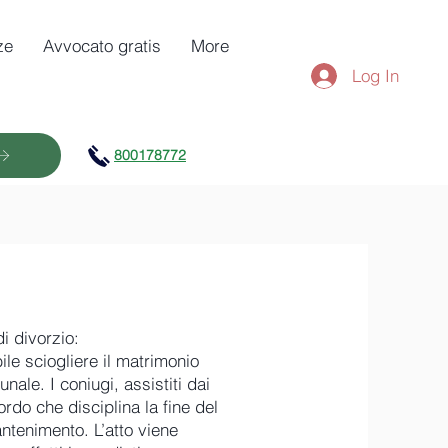
ze
Avvocato gratis
More
Log In
800178772
i divorzio:
le sciogliere il matrimonio
nale. I coniugi, assistiti dai
ordo che disciplina la fine del
antenimento. L’atto viene