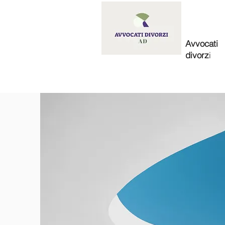
Avvocati
divorz
i